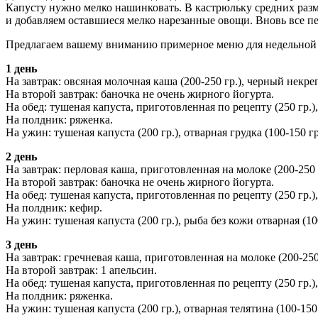
Капусту нужно мелко нашинковать. В кастрюльку средних разме
и добавляем оставшиеся мелко нарезанные овощи. Вновь все п
Предлагаем вашему вниманию примерное меню для недельной 
1 день
На завтрак: овсяная молочная каша (200-250 гр.), черный некреп
На второй завтрак: баночка не очень жирного йогурта.
На обед: тушеная капуста, приготовленная по рецепту (250 гр.
На полдник: ряженка.
На ужин: тушеная капуста (200 гр.), отварная грудка (100-150 гр
2 день
На завтрак: перловая каша, приготовленная на молоке (200-250
На второй завтрак: баночка не очень жирного йогурта.
На обед: тушеная капуста, приготовленная по рецепту (250 гр.
На полдник: кефир.
На ужин: тушеная капуста (200 гр.), рыба без кожи отварная (10
3 день
На завтрак: гречневая каша, приготовленная на молоке (200-25
На второй завтрак: 1 апельсин.
На обед: тушеная капуста, приготовленная по рецепту (250 гр.
На полдник: ряженка.
На ужин: тушеная капуста (200 гр.), отварная телятина (100-150 