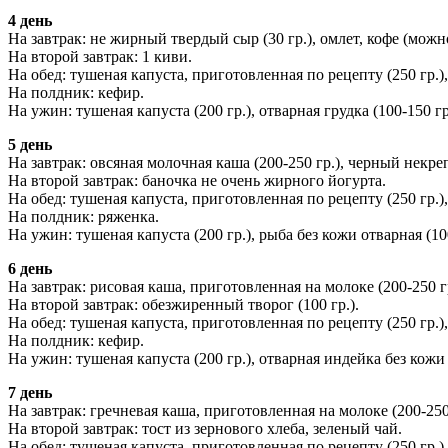
4 день
На завтрак: не жирный твердый сыр (30 гр.), омлет, кофе (можно
На второй завтрак: 1 киви.
На обед: тушеная капуста, приготовленная по рецепту (250 гр.
На полдник: кефир.
На ужин: тушеная капуста (200 гр.), отварная грудка (100-150 
5 день
На завтрак: овсяная молочная каша (200-250 гр.), черный некреп
На второй завтрак: баночка не очень жирного йогурта.
На обед: тушеная капуста, приготовленная по рецепту (250 гр.
На полдник: ряженка.
На ужин: тушеная капуста (200 гр.), рыба без кожи отварная (10
6 день
На завтрак: рисовая каша, приготовленная на молоке (200-250 гр
На второй завтрак: обезжиренный творог (100 гр.).
На обед: тушеная капуста, приготовленная по рецепту (250 гр.
На полдник: кефир.
На ужин: тушеная капуста (200 гр.), отварная индейка без кож
7 день
На завтрак: гречневая каша, приготовленная на молоке (200-25
На второй завтрак: тост из зернового хлеба, зеленый чай.
На обед: тушеная капуста, приготовленная по рецепту (250 гр.