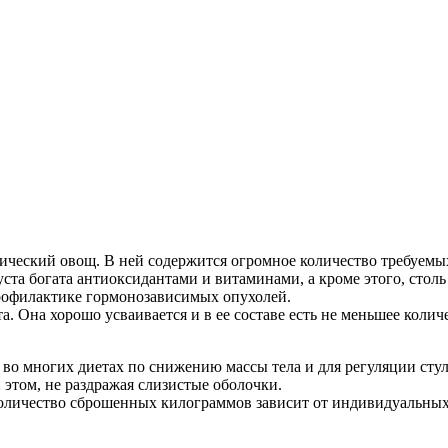
етический овощ. В ней содержится огромное количество требуемы
ста богата антиоксидантами и витаминами, а кроме этого, стол
профилактике гормонозависимых опухолей.
. Она хорошо усваивается и в ее составе есть не меньшее колич
во многих диетах по снижению массы тела и для регуляции стул
 этом, не раздражая слизистые оболочки.
. Количество сброшенных килограммов зависит от индивидуальны