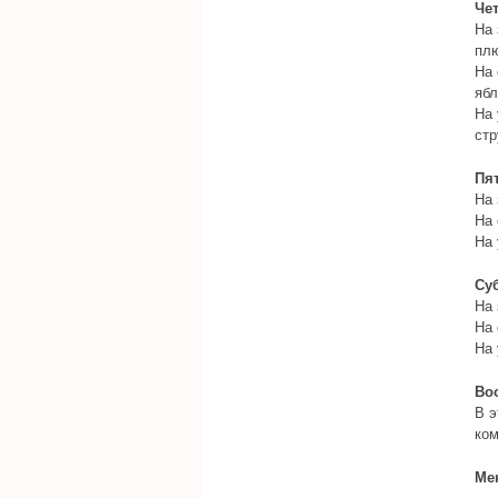
Че
На 
пл
На 
ябл
На 
стр
Пя
На 
На 
На 
Су
На 
На 
На 
Во
В э
ком
Ме