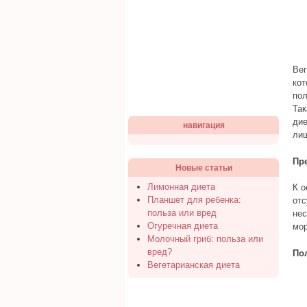
Вег
кот
пол
Так
дие
навигация
лиш
Пр
Новые статьи
Лимонная диета
К о
Планшет для ребенка:
отс
польза или вред
нес
Огуречная диета
мор
Молочный гриб: польза или
вред?
По
Вегетарианская диета