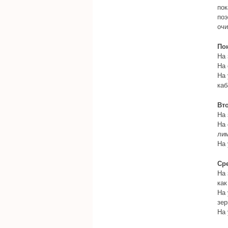
пок
поэ
очи
По
На 
На 
На 
каб
Вт
На 
На 
лим
На 
Ср
На 
как
На 
зер
На 