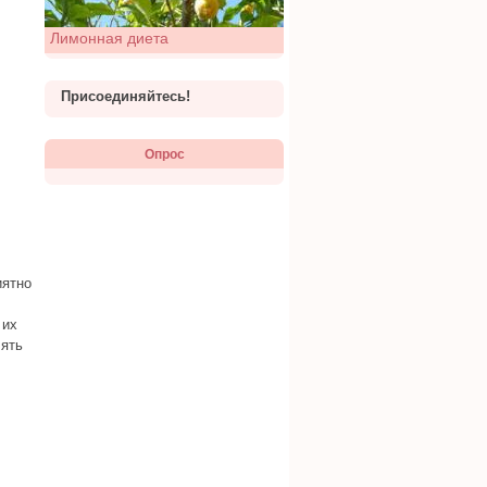
Лимонная диета
Присоединяйтесь!
Опрос
иятно
 их
лять