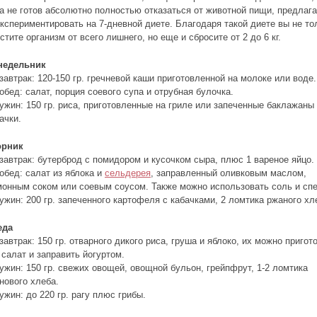
а не готов абсолютно полностью отказаться от животной пищи, предлаг
кспериментировать на 7-дневной диете. Благодаря такой диете вы не то
стите организм от всего лишнего, но еще и сбросите от 2 до 6 кг.
недельник
завтрак: 120-150 гр. гречневой каши приготовленной на молоке или воде.
обед: салат, порция соевого супа и отрубная булочка.
ужин: 150 гр. риса, приготовленные на гриле или запеченные баклажаны
ачки.
орник
завтрак: бутерброд с помидором и кусочком сыра, плюс 1 вареное яйцо.
обед: салат из яблока и
сельдерея
, заправленный оливковым маслом,
онным соком или соевым соусом. Также можно использовать соль и спе
ужин: 200 гр. запеченного картофеля с кабачками, 2 ломтика ржаного хл
еда
завтрак: 150 гр. отварного дикого риса, груша и яблоко, их можно пригот
 салат и заправить йогуртом.
ужин: 150 гр. свежих овощей, овощной бульон, грейпфрут, 1-2 ломтика
нового хлеба.
ужин: до 220 гр. рагу плюс грибы.