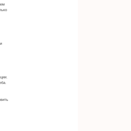
аем
лько
 и
ции.
еба.
овить