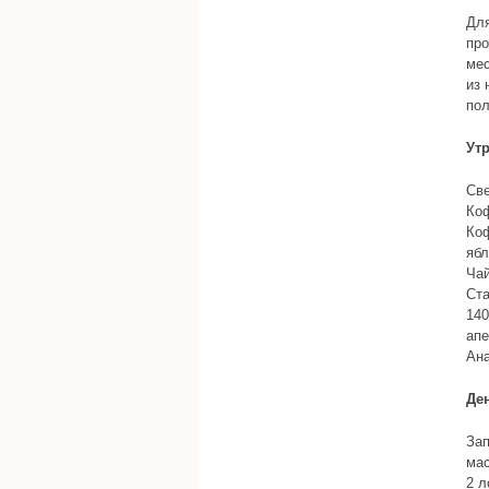
Для
про
мес
из 
пол
Ут
Све
Коф
Коф
ябл
Ча
Ста
140
апе
Ана
Де
Зап
мас
2 л