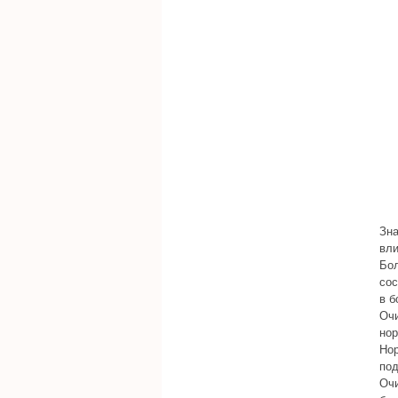
Зна
вли
Бол
сос
в б
Очи
нор
Нор
под
Очи