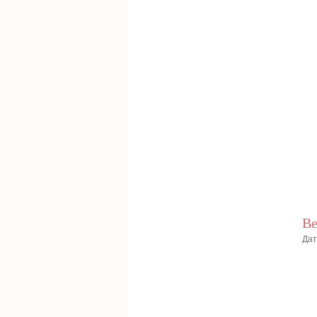
Ве
Дат