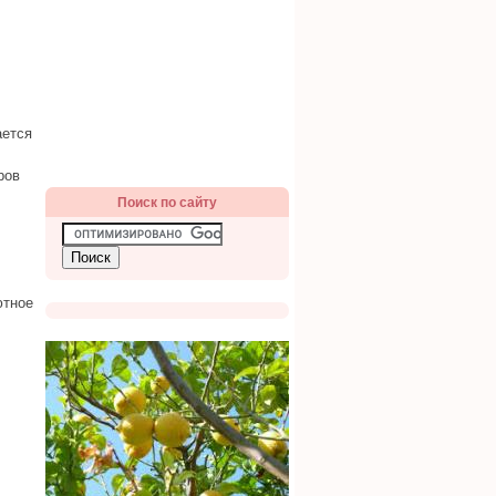
ается
ров
Поиск по сайту
ютное