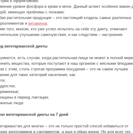
трей и эффективней;
жение уровня фосфора в крови и моче. Данный аспект особенно важен 
дей, имеющих проблемы с почками;
ая растительная продукция – это настоящий кладезь самых различных
кроэлементов и
витаминов
.
ме того, многие, кто уже успел испытать на себе эту диету, отмечают
чительное улучшение самочувствия, и как следствие – настроения.
ед вегетарианской диеты
умеется, есть случаи, когда растительная пища не может в полной мере
енить вещества, которые поступают в наш организм с мясными блюдами
зи с этим, столь строгая программа похудения – это не самое лучшее
ение для таких категорий населения, как:
ети;
одростки;
еременные;
енщины в период лактации;
ожилые люди.
ню вегетарианской диеты на 7 дней
етарианство для многих – это не только простой способ избавиться от
них килограммов и сантиментов, а еще и образ жизни. Но для всех тех, 