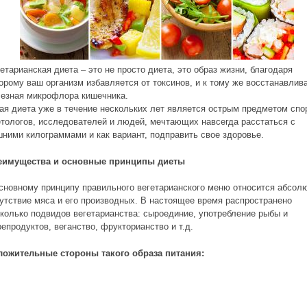
етарианская диета – это не просто диета, это образ жизни, благодаря
орому ваш организм избавляется от токсинов, и к тому же восстанавлив
езная микрофлора кишечника.
ая диета уже в течение нескольких лет является острым предметом спо
тологов, исследователей и людей, мечтающих навсегда расстаться с
ними килограммами и как вариант, подправить свое здоровье.
еимущества и основные принципы диеты
сновному принципу правильного вегетарианского меню относится абсол
утствие мяса и его производных. В настоящее время распространено
колько подвидов вегетарианства: сыроединие, употребление рыбы и
епродуктов, веганство, фрукторианство и т.д.
ложительные стороны такого образа питания: