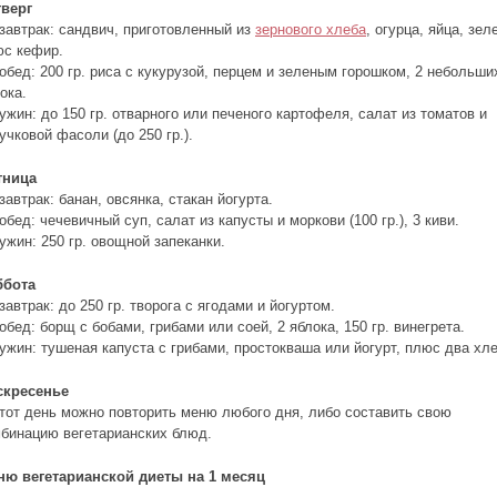
тверг
завтрак: сандвич, приготовленный из
зернового хлеба
, огурца, яйца, зел
юс кефир.
обед: 200 гр. риса с кукурузой, перцем и зеленым горошком, 2 небольши
ока.
ужин: до 150 гр. отварного или печеного картофеля, салат из томатов и
учковой фасоли (до 250 гр.).
тница
завтрак: банан, овсянка, стакан йогурта.
обед: чечевичный суп, салат из капусты и моркови (100 гр.), 3 киви.
ужин: 250 гр. овощной запеканки.
ббота
завтрак: до 250 гр. творога с ягодами и йогуртом.
обед: борщ с бобами, грибами или соей, 2 яблока, 150 гр. винегрета.
ужин: тушеная капуста с грибами, простокваша или йогурт, плюс два хле
скресенье
тот день можно повторить меню любого дня, либо составить свою
бинацию вегетарианских блюд.
ню вегетарианской диеты на 1 месяц