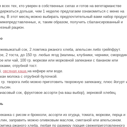
 всех тех, кто уверен в собственных силах и готов на вегетарианстве
держаться дольше, чем 1 неделю предлагаем ознакомиться с меню на
яц. В этот месяц можно выбирать предпочтительный вами набор продук
нижепредставленных, и, таким образом, получить сбалансированный и
езный рацион.
ро
жевыжатый сок, 2 ломтика ржаного хлеба, апельсин либо грейпфрут.
е, 2 тоста, до 150 гр. любых ягод (малины, клубники, черники, смородин
е или чай, 100 гр. моркови или морковной запеканки с бананом или
оками, отрубной тост.
й,
овсяная каша
на кефире или воде.
кан молока с отрубной булочкой.
 гр. творога либо можно приготовить творожную запеканку, плюс йогурт 
льсин.
насовый сок, фруктовое ассорти (на ваш выбор), зерновой хлебец.
нь
еканка с рисом и брокколи, ассорти из огурца, томата, моркови, перца и
лин, заправить можно оливковым маслом, сметаной или апельсином.
омтика ржаного хлеба, любая по размеру порция свежеприготовленного