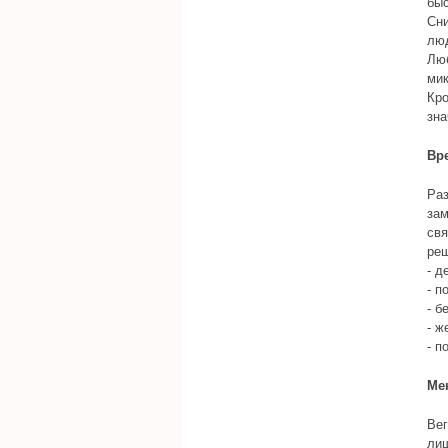
быс
Сни
лю
Люб
ми
Кро
зна
Вр
Раз
зам
свя
реш
- д
- п
- б
- ж
- п
Ме
Вег
лиш