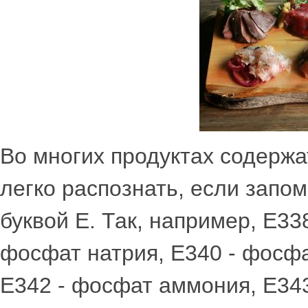
Во многих продуктах содерж
легко распознать, если запо
буквой Е. Так, например, Е33
фосфат натрия, Е340 - фосфа
Е342 - фосфат аммония, Е343