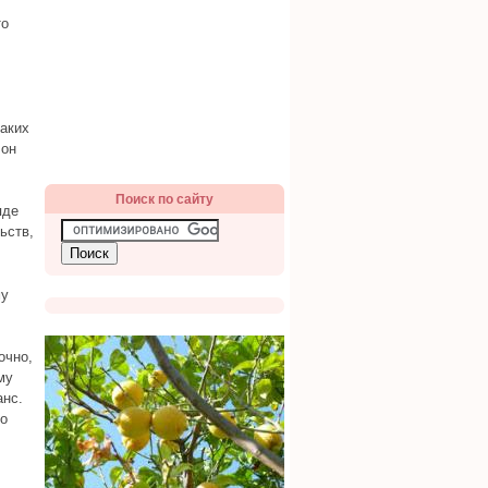
то
аких
 он
Поиск по сайту
яде
ьств,
му
очно,
му
анс.
Но