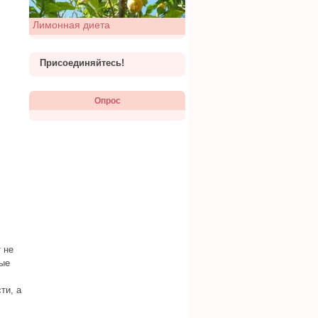
Лимонная диета
Присоединяйтесь!
Опрос
 не
ные
ти, а