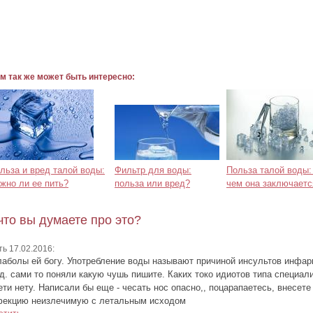
м так же может быть интересно:
льза и вред талой воды:
Фильтр для воды:
Польза талой воды:
жно ли ее пить?
польза или вред?
чем она заключаетс
что вы думаете про это?
ть 17.02.2016:
аболы ей богу. Употребление воды называют причиной инсультов инфар
.д. сами то поняли какую чушь пишите. Каких токо идиотов типа специал
ети нету. Написали бы еще - чесать нос опасно,, поцарапаетесь, внесете
фекцию неизлечимую с летальным исходом