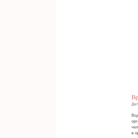
Вр
Дат
Вод
орг
чел
в о