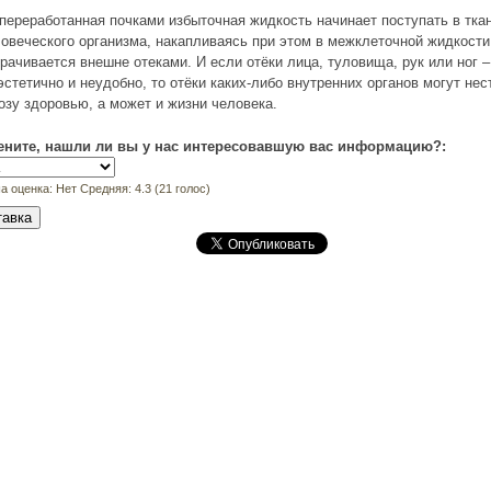
переработанная почками избыточная жидкость начинает поступать в тка
овеческого организма, накапливаясь при этом в межклеточной жидкости
рачивается внешне отеками. И если отёки лица, туловища, рук или ног –
эстетично и неудобно, то отёки каких-либо внутренних органов могут нес
озу здоровью, а может и жизни человека.
ените, нашли ли вы у нас интересовавшую вас информацию?:
а оценка:
Нет
Средняя:
4.3
(
21
голос)