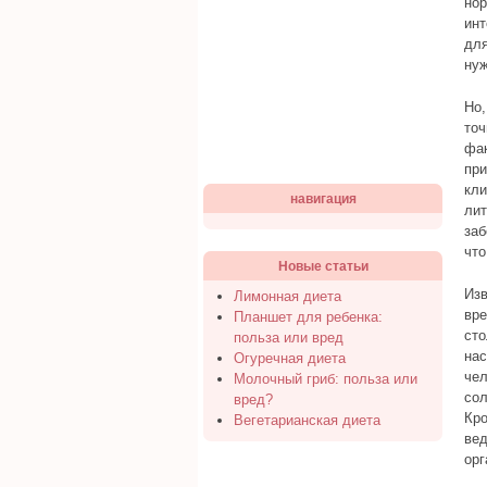
нор
инт
для
нуж
Но,
точ
фак
при
кли
навигация
лит
заб
что
Новые статьи
Изв
Лимонная диета
вре
Планшет для ребенка:
сто
польза или вред
нас
Огуречная диета
чел
Молочный гриб: польза или
сол
вред?
Кро
Вегетарианская диета
вед
орг