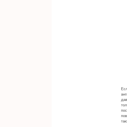
Есл
анг
дав
тол
пос
пов
так