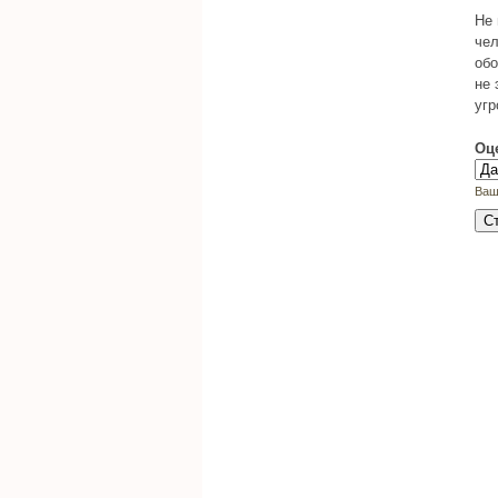
Не 
чел
обо
не 
угр
Оц
Ваш