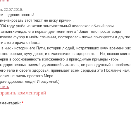
етить
ть 22.07.2016:
м - здравствовать!
ментировать этот текст не вижу причин..
004 году ушёл из жизни замечательный человеколюбивый врач
атмангхелидж, его первая для меня книга "Ваше тело просит воды"
извела фурор в моём сознании, постаралась позже приобрести и другие
ги этого врача от Бога!
 в них - истории его Пути, истории людей, истративших кучу времени жи
лже/лечение, кучу денег, и отчаявшихся выздороветь... Но, познав книги 
ерив в обоснованность изложенного и приводимые примеры - горы
годарственных писем!- думающий читатель, не равнодушный к проблем
его тела и своего здоровья, принимает всем сердцем это Послание нам,
елям не очень простого Мира...
ьте здоровы, люди! И разумны!:)
етить
править комментарий
мментарий:
*