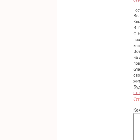
отв
Гос
Все
Ком
В 2
Ф.Б
про
кни
Вот
на 
пов
бла
сво
жит
Буд
отв
От
Ко