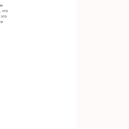
ни
, что
 это
ти