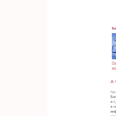
Ва
По
мо
А 
Гос
Бал
и т
в с
ин