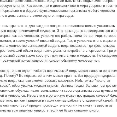
мальная работоспособность. Вредно ли пить много воды? Этот вопрос
ересует многих. Как врачи, так и диетологи всего мира уверены в том, ч
 нормального и бодрого функционирования организма любого человека
но в день выпивать около одного литра воды.
 несмотря на это, для каждого конкретного человека нельзя установить
ную норму принимаемой жидкости. Эта норма должна складываться из т
торов, как вес человека, условия его работы, количество пищи, которое
нимает, а также условий внешней среды. Так, в условиях очень жаркого
мата количество выпиваемой за день воды возрастает до трех-четырех
ров. Больший объем воды также должны потреблять спортсмены. При р
олеваний врачи также советуют принимать много жидкости. Но свидетел
 чрезмерный прием жидкости полезен обычному человеку нет.
естно только одно – избыток принимаемой воды может нанести организ
д. Почему? Во-первых, организм может принять без вреда для здоровья
лько воды, сколько сможет всосать кишечник. Избыток же "пролетит
квозь", обернувшись жидким стулом. Выпивая воды, больше чем достат
овек сам обуславливает вымывание из своего организма всех нужных е
ей и минералов. Из-за этого в организме может пострадать солевой бал
ме того, почкам придется в таком случае работать с удвоенной силой. 
ь они имеют свой предел производительности и не смогут вывести из
анизма всю лишнюю жидкость, если её будет слишком много.