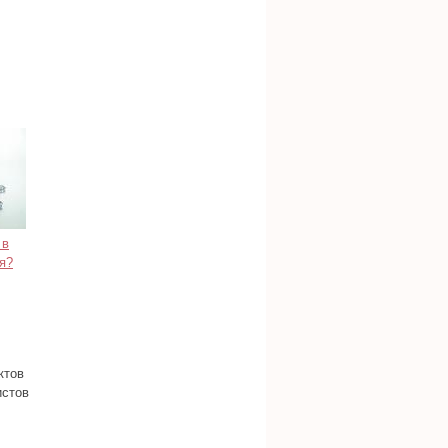
 в
я?
ктов
истов